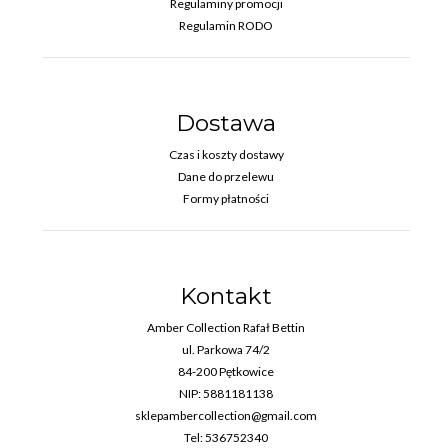
Regulaminy promocji
Regulamin RODO
Dostawa
Czas i koszty dostawy
Dane do przelewu
Formy płatności
Kontakt
Amber Collection Rafał Bettin
ul. Parkowa 74/2
84-200 Pętkowice
NIP: 5881181138
sklepambercollection@gmail.com
Tel: 536752340