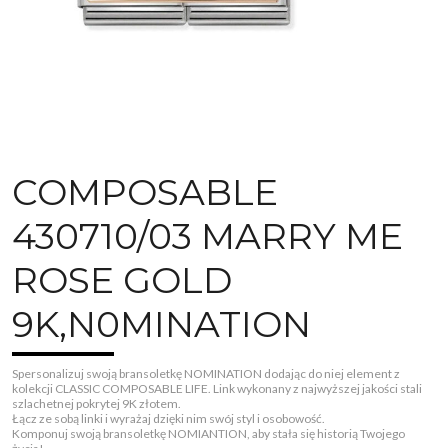
COMPOSABLE
430710/03 MARRY ME
ROSE GOLD
9K,N0MINATION
Spersonalizuj swoją bransoletkę NOMINATION dodając do niej element z
kolekcji CLASSIC COMPOSABLE LIFE. Link wykonany z najwyższej jakości stali
szlachetnej pokrytej 9K złotem.
Łącz ze sobą linki i wyrażaj dzięki nim swój styl i osobowość.
Komponuj swoją bransoletkę NOMIANTION, aby stała się historią Twojego