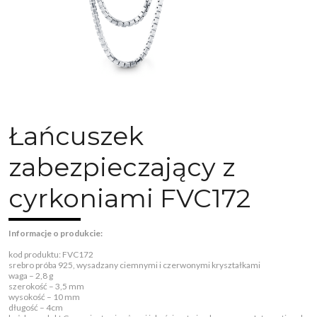
Łańcuszek
zabezpieczający z
cyrkoniami FVC172
Informacje o produkcie:
kod produktu: FVC172
srebro próba 925, wysadzany ciemnymi i czerwonymi kryształkami
waga – 2,8 g
szerokość – 3,5 mm
wysokość – 10 mm
długość – 4cm