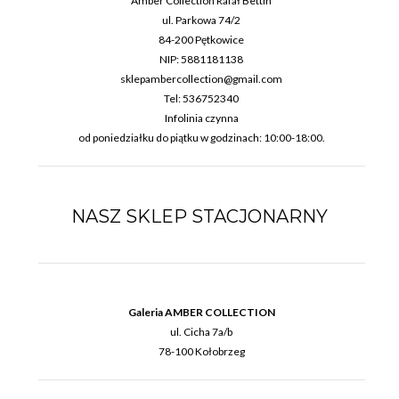
Amber Collection Rafał Bettin
ul. Parkowa 74/2
84-200 Pętkowice
NIP: 5881181138
sklepambercollection@gmail.com
Tel: 536752340
Infolinia czynna
od poniedziałku do piątku w godzinach: 10:00-18:00.
NASZ SKLEP STACJONARNY
Galeria AMBER COLLECTION
ul. Cicha 7a/b
78-100 Kołobrzeg