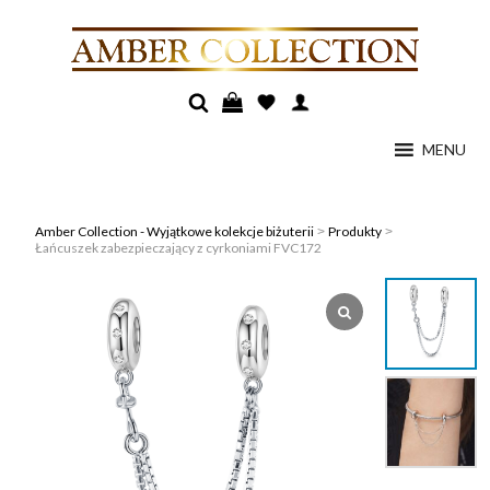
MENU
Amber Collection - Wyjątkowe kolekcje biżuterii
Produkty
>
>
Łańcuszek zabezpieczający z cyrkoniami FVC172