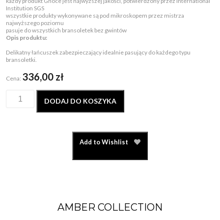
każdy produkt Gnoce jest najwyższej jakości, potwierdzony przez International
Institution SGS
wszystkie produkty wykonywane są pod mikroskopem przez mistrza
najwyższego poziomu
pasuje do wszystkich bransoletek bez gwintów
Opis produktu:
Delikatny łańcuszek zabezpieczający idealnie pasujący do każdego typu
bransoletki.
336,00
zł
Cena:
DODAJ DO KOSZYKA
Add to Wishlist
AMBER COLLECTION