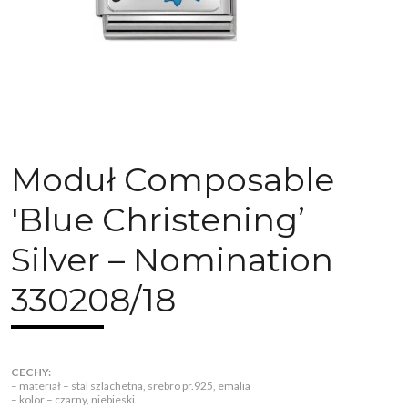
Moduł Composable
'Blue Christening’
Silver – Nomination
330208/18
CECHY:
– materiał – stal szlachetna, srebro pr.925, emalia
– kolor – czarny, niebieski