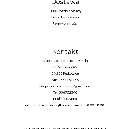
Dostawa
Czas i koszty dostawy
Dane do przelewu
Formy płatności
Kontakt
Amber Collection Rafał Bettin
ul. Parkowa 74/2
84-200 Pętkowice
NIP: 5881181138
sklepambercollection@gmail.com
Tel: 536752340
Infolinia czynna
od poniedziałku do piątku w godzinach: 10:00-18:00.