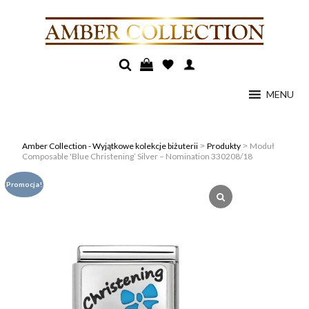
MENU
Amber Collection - Wyjątkowe kolekcje biżuterii
Produkty
Moduł
>
>
Composable 'Blue Christening’ Silver – Nomination 330208/18
Promocja!