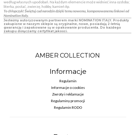
według własnych upodobań. Na każdym elemencie może widnieć inna ozdoba;
literka, postać, zwierzę, hobby, kamień itp.
To chłopczyk! Świętuj cud narodzin dzięki temu nowemu, komponowanemu linkowi od
Nomination Italy.
Jesteśmy autoryzowanym partnerem marki NOMINATION ITALY. Produkty
zakupione w naszym sklepie są oryginalne, nowe, posiadają 2-letnią
gwarancję i zapakowane są w opakowanie producenta. Do każdego
zakupu dołączamy certyfikat jakości.
AMBER COLLECTION
Informacje
Regulamin
Informacje o cookies
Zwroty i reklamacje
Regulaminy promocji
Regulamin RODO