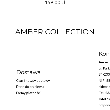
159,00
zł
AMBER COLLECTION
Kon
Amber C
ul. Par
Dostawa
84-200
Czas i koszty dostawy
NIP: 5
Dane do przelewu
sklepa
Formy płatności
Tel: 5
Infolin
od poni