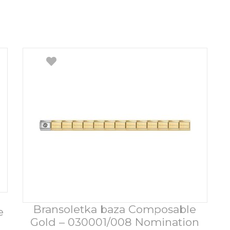
Bransoletka baza Composable
Dodaj do koszyka
e
Gold – 030001/008 Nomination