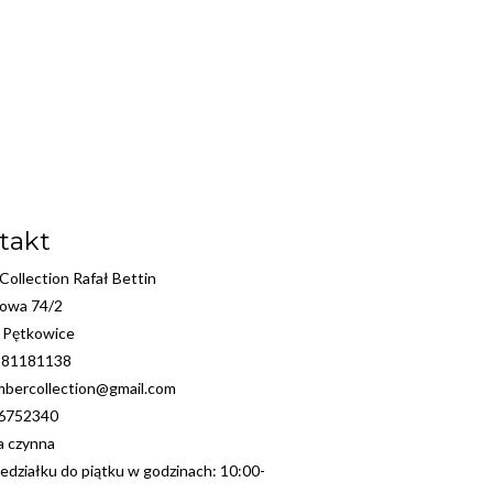
takt
ollection Rafał Bettin
kowa 74/2
 Pętkowice
881181138
mbercollection@gmail.com
36752340
ia czynna
edziałku do piątku w godzinach: 10:00-