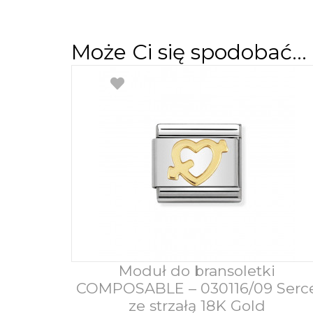
Może Ci się spodobać…
Moduł do bransoletki
Dodaj do koszyka
COMPOSABLE – 030116/09 Serc
ze strzałą 18K Gold