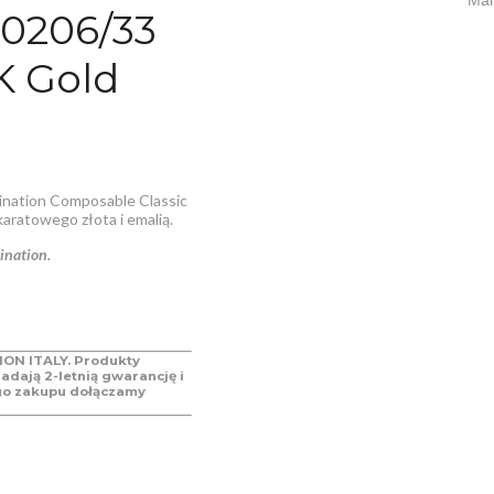
0206/33
K Gold
ination Composable Classic
aratowego złota i emalią.
ination.
ON ITALY. Produkty
adają 2-letnią gwarancję i
go zakupu dołączamy