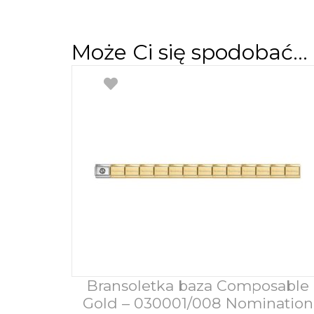
Może Ci się spodobać…
Bransoletka baza Composable
Dodaj do koszyka
Gold – 030001/008 Nomination