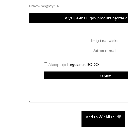
wynosiła:
wynosi:
129,00 zł.
95,00 zł.
Brak w magazynie
Wyślij e-mail, gdy produkt będzie 
Regulamin RODO
Akceptuje
Zapisz
Add to Wishlist