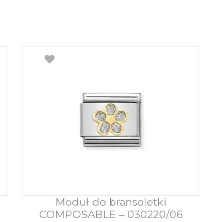
Moduł do bransoletki
Dodaj do koszyka
COMPOSABLE – 030220/06