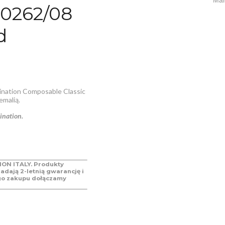
0262/08
d
ination Composable Classic
emalią.
ination.
ON ITALY. Produkty
adają 2-letnią gwarancję i
go zakupu dołączamy