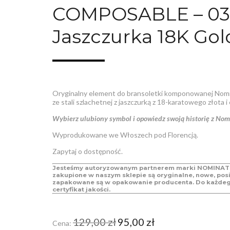
COMPOSABLE – 03
Jaszczurka 18K Gol
Oryginalny element do bransoletki komponowanej Nom
ze stali szlachetnej z jaszczurką
z 18-karatowego złota i 
Wybierz ulubiony symbol i opowiedz swoją historię z Nom
Wyprodukowane we Włoszech pod Florencją.
Zapytaj o dostępność.
Jesteśmy autoryzowanym partnerem marki NOMINATI
zakupione w naszym sklepie są oryginalne, nowe, posi
zapakowane są w opakowanie producenta. Do każde
certyfikat jakości.
Pierwotna
Aktualna
129,00
zł
95,00
zł
Cena:
cena
cena