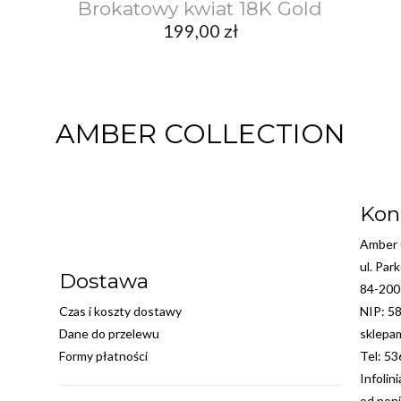
Brokatowy kwiat 18K Gold
199,00
zł
AMBER COLLECTION
Kon
Amber C
ul. Par
Dostawa
84-200
Czas i koszty dostawy
NIP: 5
Dane do przelewu
sklepa
Formy płatności
Tel: 5
Infolin
od poni