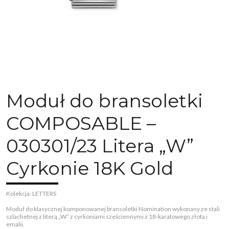
Moduł do bransoletki
COMPOSABLE –
030301/23 Litera „W”
Cyrkonie 18K Gold
Kolekcja: LETTERS
Moduł do klasycznej komponowanej bransoletki Nomination wykonany ze stali
szlachetnej z literą „W” z cyrkoniami sześciennymi z 18-karatowego złota i
emalii.