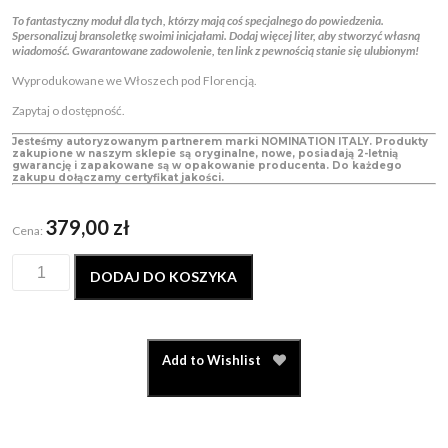
T
o fantastyczny moduł dla tych, którzy mają coś specjalnego do powiedzenia.
Spersonalizuj bransoletkę swoimi inicjałami. Dodaj więcej liter, aby stworzyć własną
wiadomość. Gwarantowane zadowolenie, ten link z pewnością stanie się ulubionym!
W
yprodukowane we Włoszech pod Florencją.
Zapytaj o dostępność.
Jesteśmy autoryzowanym partnerem marki NOMINATION ITALY. Produkty
zakupione w naszym sklepie są oryginalne, nowe, posiadają 2-letnią
gwarancję i zapakowane są w opakowanie producenta. Do każdego
zakupu dołączamy certyfikat jakości.
379,00
zł
Cena:
DODAJ DO KOSZYKA
Add to Wishlist