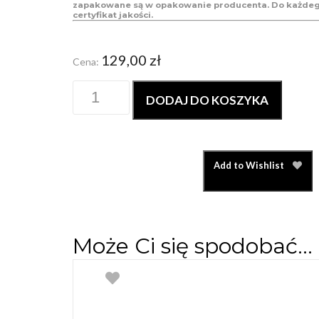
zapakowane są w opakowanie producenta. Do każde
certyfikat jakości.
129,00
zł
Cena:
DODAJ DO KOSZYKA
Add to Wishlist
Może Ci się spodobać…