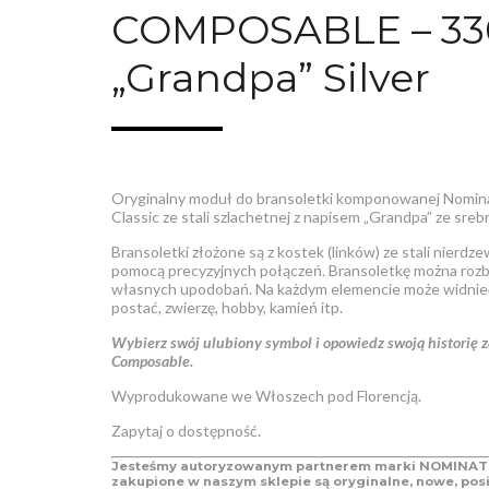
COMPOSABLE – 33
„Grandpa” Silver
Oryginalny moduł do bransoletki komponowanej Nomi
Classic
ze stali szlachetnej z napisem „Grandpa” ze srebr
Bransoletki złożone są z kostek (linków) ze stali nierd
pomocą precyzyjnych połączeń. Bransoletkę można r
własnych upodobań. Na każdym elemencie może widnieć 
postać, zwierzę, hobby, kamień itp.
Wybierz swój ulubiony symbol i opowiedz swoją historię
Composable.
W
yprodukowane we Włoszech pod Florencją.
Zapytaj o dostępność.
Jesteśmy autoryzowanym partnerem marki NOMINATI
zakupione w naszym sklepie są oryginalne, nowe, posi