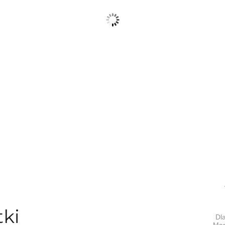
tki
Dla
Mar