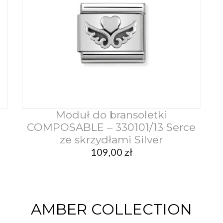
Moduł do bransoletki
Dodaj do koszyka
COMPOSABLE – 330101/13 Serce
ze skrzydłami Silver
109,00
zł
AMBER COLLECTION