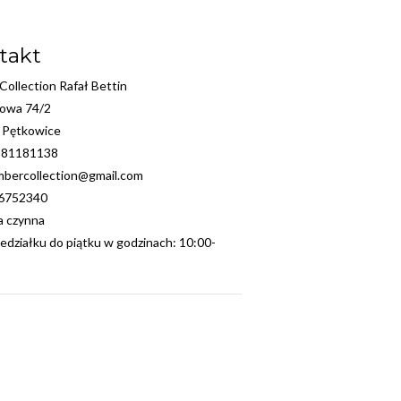
takt
ollection Rafał Bettin
kowa 74/2
 Pętkowice
881181138
mbercollection@gmail.com
36752340
ia czynna
edziałku do piątku w godzinach: 10:00-