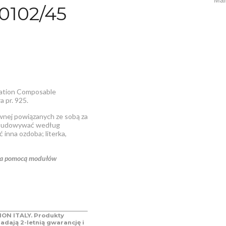
0102/45
nation Composable
a pr. 925.
zewnej powiązanych ze sobą za
ozbudowywać według
inna ozdoba; literka,
 za pomocą modułów
ON ITALY. Produkty
adają 2-letnią gwarancję i