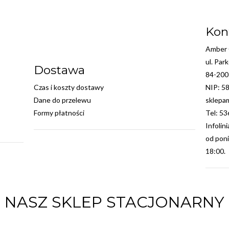
Kon
Amber C
ul. Par
Dostawa
84-200
Czas i koszty dostawy
NIP: 5
Dane do przelewu
sklepa
Formy płatności
Tel: 5
Infolin
od poni
18:00.
NASZ SKLEP STACJONARNY