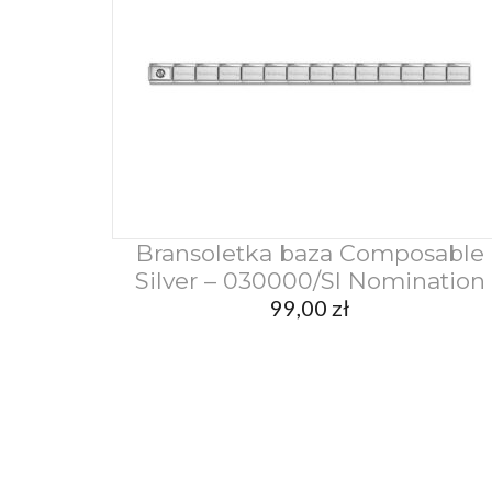
Bransoletka baza Composable
Dodaj do koszyka
Silver – 030000/SI Nomination
99,00
zł