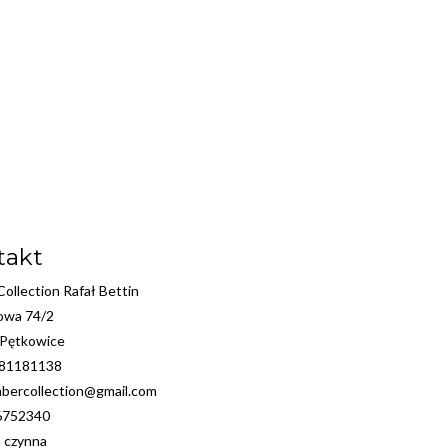
takt
ollection Rafał Bettin
kowa 74/2
 Pętkowice
881181138
bercollection@gmail.com
6752340
a czynna