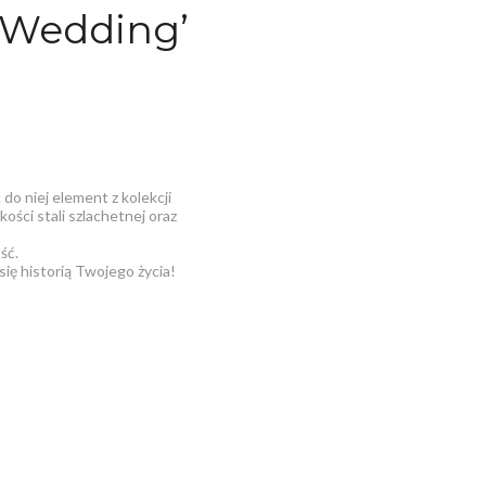
 'Wedding’
o niej element z kolekcji
ci stali szlachetnej oraz
ść.
ę historią Twojego życia!