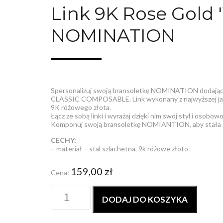
Link 9K Rose Gold
NOMINATION
Spersonalizuj swoją bransoletkę NOMINATION dodając d
CLASSIC COMPOSABLE. Link wykonany z najwyższej jakoś
9K różowego złota.
Łącz ze sobą linki i wyrażaj dzięki nim swój styl i osobowo
Komponuj swoją bransoletkę NOMIANTION, aby stała si
CECHY:
– materiał – stal szlachetna, 9k różowe złoto
159,00
zł
Cena:
DODAJ DO KOSZYKA