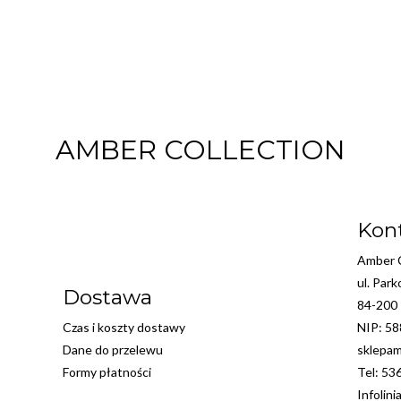
AMBER COLLECTION
Kon
Amber C
ul. Par
Dostawa
84-200
Czas i koszty dostawy
NIP: 5
Dane do przelewu
sklepam
Formy płatności
Tel: 53
Infolini