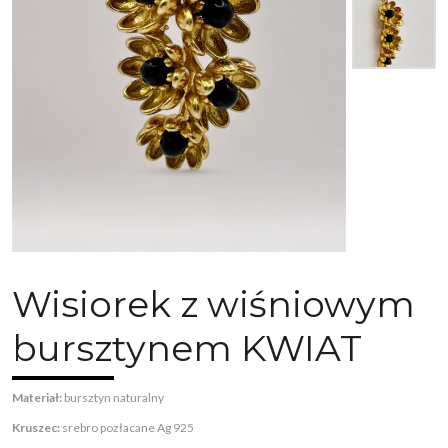
Wisiorek z wiśniowym
bursztynem KWIAT
Materiał:
bursztyn naturalny
Kruszec:
srebro pozłacane Ag 925