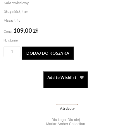
Kolor:
wiśniowy
Długość:
3,4cm
Masa:
4,4g
109,00
zł
Cena:
Na stanie
DODAJ DO KOSZYKA
Add to Wishlist
Atrybuty
Dla kogo: Dla niej
Marka: Amber Collection