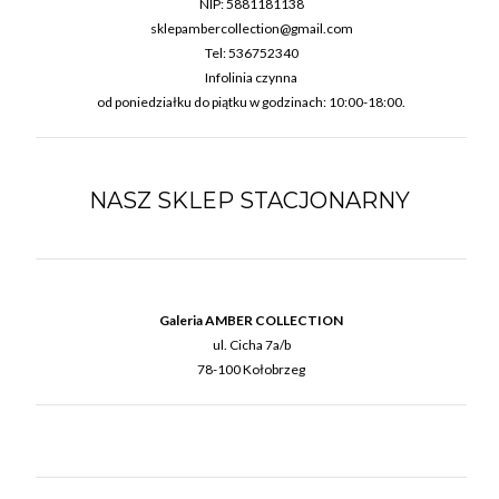
NIP: 5881181138
sklepambercollection@gmail.com
Tel: 536752340
Infolinia czynna
od poniedziałku do piątku w godzinach: 10:00-18:00.
NASZ SKLEP STACJONARNY
Galeria AMBER COLLECTION
ul. Cicha 7a/b
78-100 Kołobrzeg