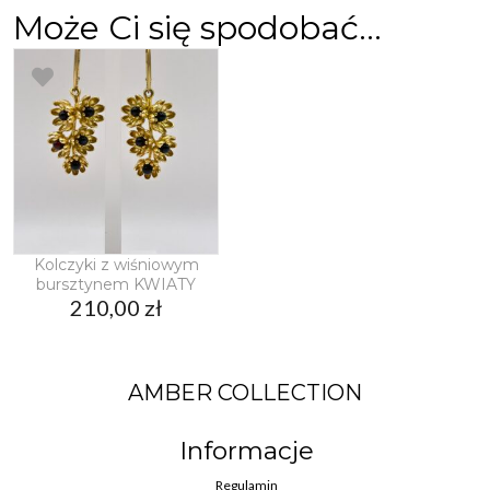
Może Ci się spodobać…
Kolczyki z wiśniowym
bursztynem KWIATY
210,00
zł
AMBER COLLECTION
Informacje
Regulamin