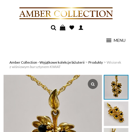
MENU
Amber Collection - Wyjątkowe kolekcje biżuterii
Produkty
Wisiorek
>
>
z wiśniowym bursztynem KWIAT